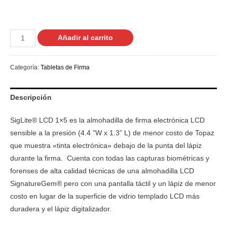
Tableta
Añadir al carrito
de
captura
Categoría:
Tabletas de Firma
de
firma
Descripción
electrónica
Serie
SigLite® LCD 1×5 es la almohadilla de firma electrónica LCD
T-
sensible a la presión (4.4 ”W x 1.3” L) de menor costo de Topaz
L460
que muestra «tinta electrónica» debajo de la punta del lápiz
cantidad
durante la firma. Cuenta con todas las capturas biométricas y
forenses de alta calidad técnicas de una almohadilla LCD
SignatureGem® pero con una pantalla táctil y un lápiz de menor
costo en lugar de la superficie de vidrio templado LCD más
duradera y el lápiz digitalizador.