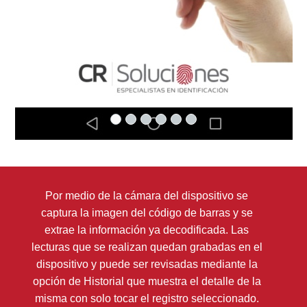
Por medio de la cámara del dispositivo se
captura la imagen del código de barras y se
extrae la información ya decodificada. Las
lecturas que se realizan quedan grabadas en el
dispositivo y puede ser revisadas mediante la
opción de Historial que muestra el detalle de la
misma con solo tocar el registro seleccionado.