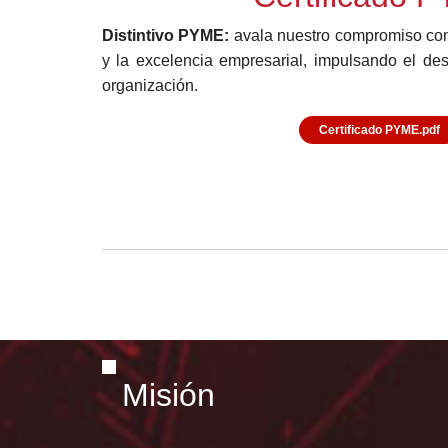
Distintivo PYME:
avala nuestro compromiso con 
y la excelencia empresarial, impulsando el des
organización.
Certificado PYME.pdf
Misión